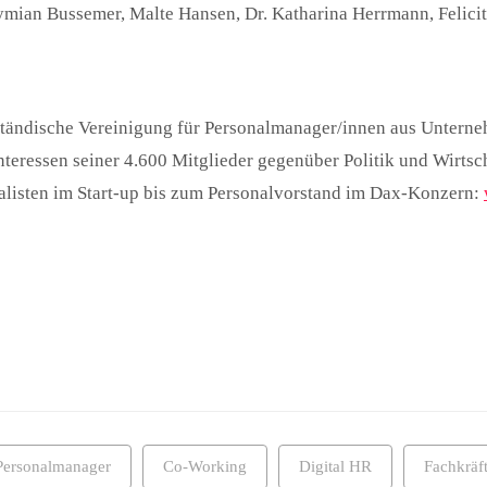
ymian Bussemer, Malte Hansen, Dr. Katharina Herrmann, Felici
tändische Vereinigung für Personalmanager/innen aus Unterne
nteressen seiner 4.600 Mitglieder gegenüber Politik und Wirtsc
listen im Start-up bis zum Personalvorstand im Dax-Konzern:
Personalmanager
Co-Working
Digital HR
Fachkräf