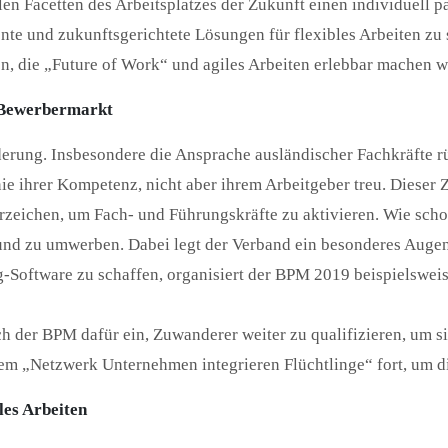
len Facetten des Arbeitsplatzes der Zukunft einen individuell 
rente und zukunftsgerichtete Lösungen für flexibles Arbeiten 
n, die „Future of Work“ und agiles Arbeiten erlebbar machen w
 Bewerbermarkt
ung. Insbesondere die Ansprache ausländischer Fachkräfte rüc
inie ihrer Kompetenz, nicht aber ihrem Arbeitgeber treu. Dies
zeichen, um Fach- und Führungskräfte zu aktivieren. Wie schon
nd zu umwerben. Dabei legt der Verband ein besonderes Augen
-Software zu schaffen, organisiert der BPM 2019 beispielswei
ch der BPM dafür ein, Zuwanderer weiter zu qualifizieren, um s
em „Netzwerk Unternehmen integrieren Flüchtlinge“ fort, um die
les Arbeiten