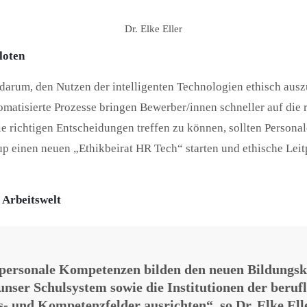
Dr. Elke Eller
loten
m darum, den Nutzen der intelligenten Technologien ethisch aus
omatisierte Prozesse bringen Bewerber/innen schneller auf die r
ie richtigen Entscheidungen treffen zu können, sollten Personal
inen neuen „Ethikbeirat HR Tech“ starten und ethische Leitp
e Arbeitswelt
 personale Kompetenzen bilden den neuen Bildungska
unser Schulsystem sowie die Institutionen der beru
ns- und Kompetenzfelder ausrichten“, so Dr. Elke Ell