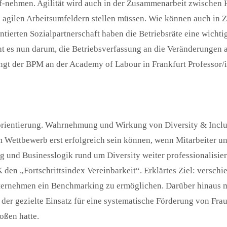
f-nehmen. Agilität wird auch in der Zusammenarbeit zwischen 
gilen Arbeitsumfeldern stellen müssen. Wie können auch in Zei
ierten Sozialpartnerschaft haben die Betriebsräte eine wichtig
ht es nun darum, die Betriebsverfassung an die Veränderungen
ngt der BPM an der Academy of Labour in Frankfurt Professor
orientierung. Wahrnehmung und Wirkung von Diversity & Inclus
m Wettbewerb erst erfolgreich sein können, wenn Mitarbeiter u
nd Businesslogik rund um Diversity weiter professionalisiere
 „Fortschrittsindex Vereinbarkeit“. Erklärtes Ziel: verschie
ernehmen ein Benchmarking zu ermöglichen. Darüber hinaus ma
der gezielte Einsatz für eine systematische Förderung von Fra
oßen hatte.