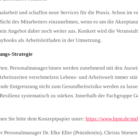
larbeit und schaffen neue Services für die Praxis. Schon im 
ie Sicht des Mitarbeiters einzunehmen, wenn es um die Akzeptan
sein Angebot daher noch weiter aus. Konkret wird die Veranst
laybooks als Arbeitsleitfaden in der Umsetzung.
ungs-Strategie
ten. Personalmanager/innen werden zunehmend mit den Auswir
rbeitszeiten verschmelzen Lebens- und Arbeitswelt immer stärke
hende Entgrenzung nicht zum Gesundheitsrisiko werden zu lasse
d Resilienz systematisch zu stärken. Innerhalb der Fachgrup
en Sie bitte dem Konzeptpapier unter:
https://www.bpm.de/me
 Personalmanager Dr. Elke Eller (Präsidentin), Christa Stienen