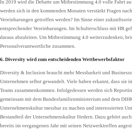
In 2019 wird die Debatte um Mitbestimmung 4.0 volle Fahrt au
werden sich in den kommenden Monaten verstärkt Fragen nach a
Vereinbarungen getroffen werden? Im Sinne einer zukunftsorient
entsprechender Vereinbarungen. Im Schulterschluss mit HR ge
daraus abzuleiten. Um Mitbestimmung 4.0 weiterzudenken, bri
Personalverantwortliche zusammen.
6. Diversity wird zum entscheidenden Wettbewerbsfaktor
Diversity & Inclusion braucht mehr Messbarkeit und Business
Unternehmen selbst gewandelt. Viele haben erkannt, dass sie i
Teams zusammenkommen. Infolgedessen werden sich Reporting u
gemeinsam mit dem Bundesfamilienministerium und dem DIHK den
Unternehmenskultur messbar zu machen und interessierten Unt
Bestandteil der Unternehmenskultur fördern. Dazu gehört auch 
bereits im vergangenen Jahr mit seinen Netzwerktreffen angest