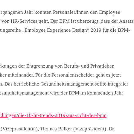
vergangenen Jahr konnten Personaler/innen den Employee
z von HR-Services geht. Der BPM ist überzeugt, dass der Ansatz
altungsreihe „Employee Experience Design“ 2019 für die BPM-
kungen der Entgrenzung von Berufs- und Privatleben
r miteinander. Für die Personalentscheider geht es jetzt
n. Das betriebliche Gesundheitsmanagement sollte integraler
pe Gesundheitsmanagement wird der BPM im kommenden Jahr
ldungen/die-10-hr-trends-2019-aus-sicht-des-bpm
 (Vizepräsidentin), Thomas Belker (Vizepräsident), Dr.