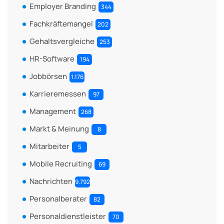
Employer Branding
344
Fachkräftemangel
202
Gehaltsvergleiche
253
HR-Software
194
Jobbörsen
1.176
Karrieremessen
97
Management
268
Markt & Meinung
8
Mitarbeiter
5
Mobile Recruiting
69
Nachrichten
9.792
Personalberater
82
Personaldienstleister
70