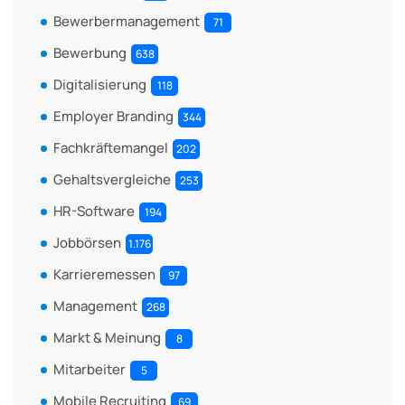
Bewerbermanagement
71
Bewerbung
638
Digitalisierung
118
Employer Branding
344
Fachkräftemangel
202
Gehaltsvergleiche
253
HR-Software
194
Jobbörsen
1.176
Karrieremessen
97
Management
268
Markt & Meinung
8
Mitarbeiter
5
Mobile Recruiting
69