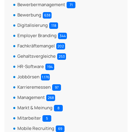
Bewerbermanagement
71
Bewerbung
638
Digitalisierung
118
Employer Branding
344
Fachkräftemangel
202
Gehaltsvergleiche
253
HR-Software
194
Jobbörsen
1.176
Karrieremessen
97
Management
268
Markt & Meinung
8
Mitarbeiter
5
Mobile Recruiting
69