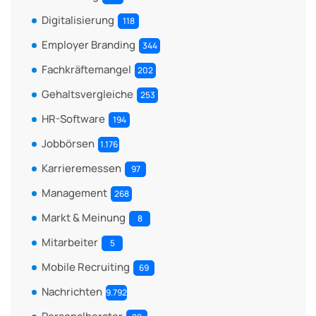
Digitalisierung
118
Employer Branding
344
Fachkräftemangel
202
Gehaltsvergleiche
253
HR-Software
194
Jobbörsen
1.176
Karrieremessen
97
Management
268
Markt & Meinung
8
Mitarbeiter
5
Mobile Recruiting
69
Nachrichten
9.792