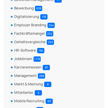
Bewerbung
638
Digitalisierung
118
Employer Branding
344
Fachkräftemangel
202
Gehaltsvergleiche
253
HR-Software
194
Jobbörsen
1.176
Karrieremessen
97
Management
268
Markt & Meinung
8
Mitarbeiter
5
Mobile Recruiting
69