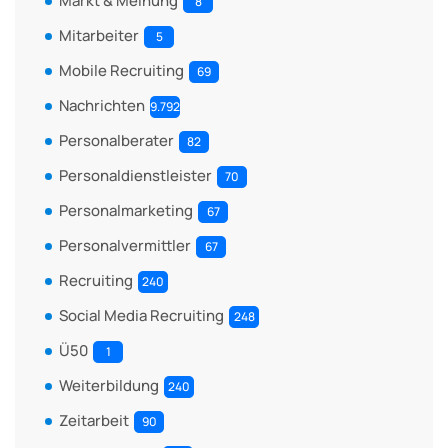
Markt & Meinung
8
Mitarbeiter
5
Mobile Recruiting
69
Nachrichten
9.792
Personalberater
82
Personaldienstleister
70
Personalmarketing
67
Personalvermittler
67
Recruiting
240
Social Media Recruiting
248
Ü50
1
Weiterbildung
240
Zeitarbeit
90