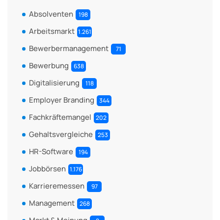
Absolventen
198
Arbeitsmarkt
1.261
Bewerbermanagement
71
Bewerbung
638
Digitalisierung
118
Employer Branding
344
Fachkräftemangel
202
Gehaltsvergleiche
253
HR-Software
194
Jobbörsen
1.176
Karrieremessen
97
Management
268