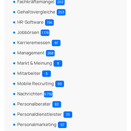
Fachkräftemangel
202
Gehaltsvergleiche
253
HR-Software
194
Jobbörsen
1.176
Karrieremessen
97
Management
268
Markt & Meinung
8
Mitarbeiter
5
Mobile Recruiting
69
Nachrichten
9.792
Personalberater
82
Personaldienstleister
70
Personalmarketing
67