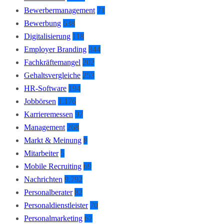
Bewerbermanagement
71
Bewerbung
638
Digitalisierung
118
Employer Branding
344
Fachkräftemangel
202
Gehaltsvergleiche
253
HR-Software
194
Jobbörsen
1.176
Karrieremessen
97
Management
268
Markt & Meinung
8
Mitarbeiter
5
Mobile Recruiting
69
Nachrichten
9.792
Personalberater
82
Personaldienstleister
70
Personalmarketing
67