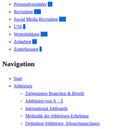
Personalvermittler
67
Recruiting
240
Social Media Recruiting
248
Ü50
1
Weiterbildung
240
Zeitarbeit
90
Zeiterfassung
1
Navigation
Start
Jobbörsen
Zielgruppen Branchen & Berufe
Jobbörsen von A – Z
International Jobboards
Methodik der Jobbörsen-Erhebung
Definition Jobbörsen, Jobsuchmaschinen