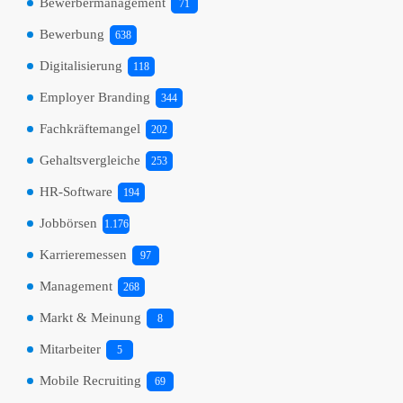
Bewerbermanagement
71
Bewerbung
638
Digitalisierung
118
Employer Branding
344
Fachkräftemangel
202
Gehaltsvergleiche
253
HR-Software
194
Jobbörsen
1.176
Karrieremessen
97
Management
268
Markt & Meinung
8
Mitarbeiter
5
Mobile Recruiting
69