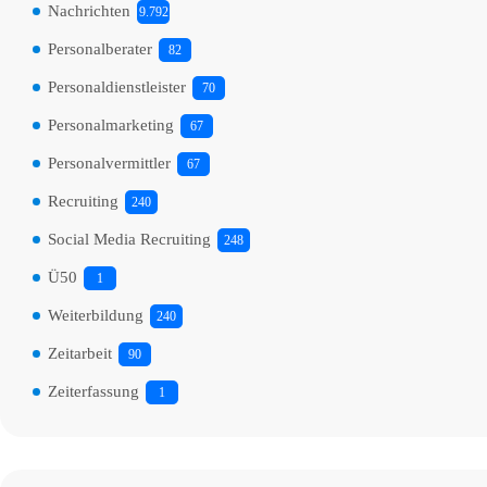
Nachrichten
9.792
Personalberater
82
Personaldienstleister
70
Personalmarketing
67
Personalvermittler
67
Recruiting
240
Social Media Recruiting
248
Ü50
1
Weiterbildung
240
Zeitarbeit
90
Zeiterfassung
1