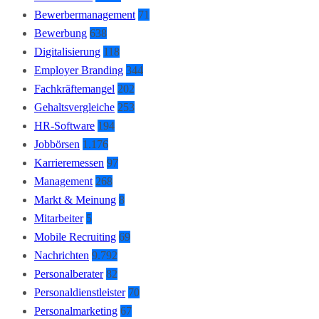
Bewerbermanagement
71
Bewerbung
638
Digitalisierung
118
Employer Branding
344
Fachkräftemangel
202
Gehaltsvergleiche
253
HR-Software
194
Jobbörsen
1.176
Karrieremessen
97
Management
268
Markt & Meinung
8
Mitarbeiter
5
Mobile Recruiting
69
Nachrichten
9.792
Personalberater
82
Personaldienstleister
70
Personalmarketing
67