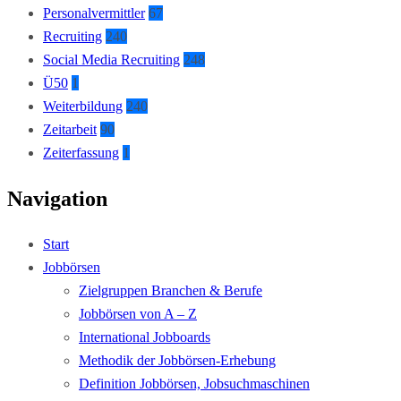
Personalvermittler
67
Recruiting
240
Social Media Recruiting
248
Ü50
1
Weiterbildung
240
Zeitarbeit
90
Zeiterfassung
1
Navigation
Start
Jobbörsen
Zielgruppen Branchen & Berufe
Jobbörsen von A – Z
International Jobboards
Methodik der Jobbörsen-Erhebung
Definition Jobbörsen, Jobsuchmaschinen