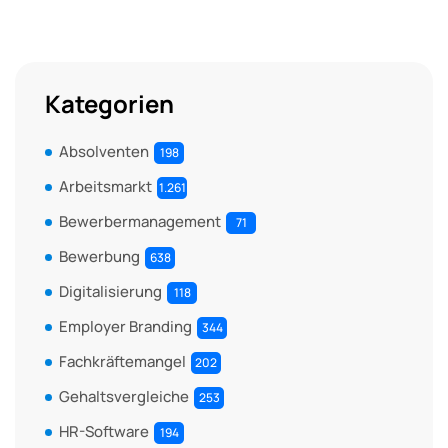
Kategorien
Absolventen
198
Arbeitsmarkt
1.261
Bewerbermanagement
71
Bewerbung
638
Digitalisierung
118
Employer Branding
344
Fachkräftemangel
202
Gehaltsvergleiche
253
HR-Software
194