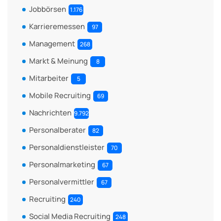
Jobbörsen
1.176
Karrieremessen
97
Management
268
Markt & Meinung
8
Mitarbeiter
5
Mobile Recruiting
69
Nachrichten
9.792
Personalberater
82
Personaldienstleister
70
Personalmarketing
67
Personalvermittler
67
Recruiting
240
Social Media Recruiting
248