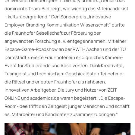
Universität Dresden geehrt. Die Jury urteilte: „Genial! Das
dominante Team-Bild zeigt, wie wichtig das Miteinander ist
– kulturübergreifend.“ Den Sonderpreis „Innovative
Employer-Branding-Kommunikation Wissenschaft“ durfte
die Fraunhofer Gesellschaft zur Förderung der
angewandten Forschung e. V. entgegennehmen. Mit einer
Escape-Game-Roadshow an der RWTH Aachen und der TU
Darmstadt kreierte Fraunhofer ein erfolgreiches Karriere-
Event für Studierende und Absolventen. Dank Kreativität,
Teamgeist und technischem Geschick lösten Teilnehmer
die Rätsel und erlebten Fraunhofer als nahbaren,
innovativen Arbeitgeber. Die Jury und Nutzer von ZEIT
ONLINE und academics.de waren begeistert: „Die Escape-
Room-Idee trifft den Zeitgeist junger Menschen und schafft
es, Mitarbeiter und Kandidaten zusammenzubringen.“