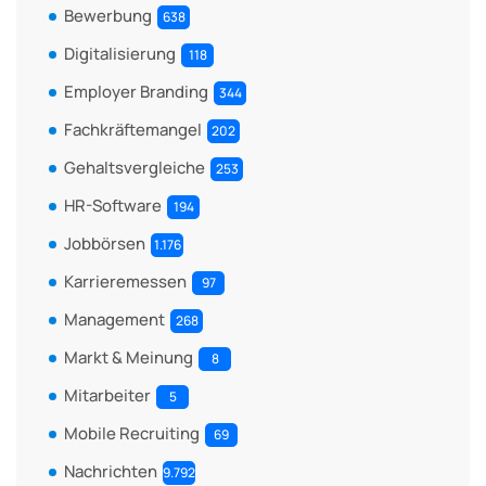
Bewerbung
638
Digitalisierung
118
Employer Branding
344
Fachkräftemangel
202
Gehaltsvergleiche
253
HR-Software
194
Jobbörsen
1.176
Karrieremessen
97
Management
268
Markt & Meinung
8
Mitarbeiter
5
Mobile Recruiting
69
Nachrichten
9.792