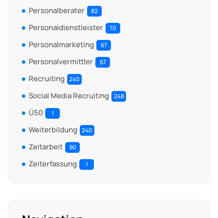
Personalberater
82
Personaldienstleister
70
Personalmarketing
67
Personalvermittler
67
Recruiting
240
Social Media Recruiting
248
Ü50
1
Weiterbildung
240
Zeitarbeit
90
Zeiterfassung
1