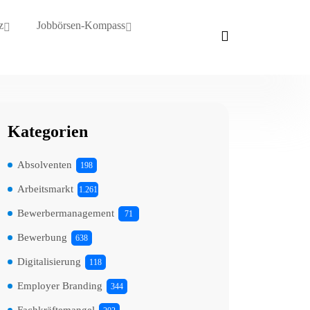
z
Jobbörsen-Kompass
Kategorien
Absolventen
198
Arbeitsmarkt
1.261
Bewerbermanagement
71
Bewerbung
638
Digitalisierung
118
Employer Branding
344