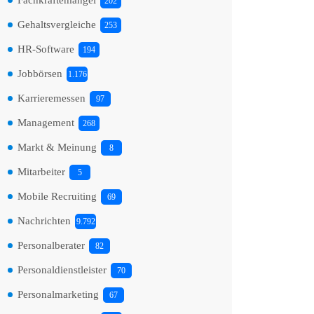
Fachkräftemangel
202
Gehaltsvergleiche
253
HR-Software
194
Jobbörsen
1.176
Karrieremessen
97
Management
268
Markt & Meinung
8
Mitarbeiter
5
Mobile Recruiting
69
Nachrichten
9.792
Personalberater
82
Personaldienstleister
70
Personalmarketing
67