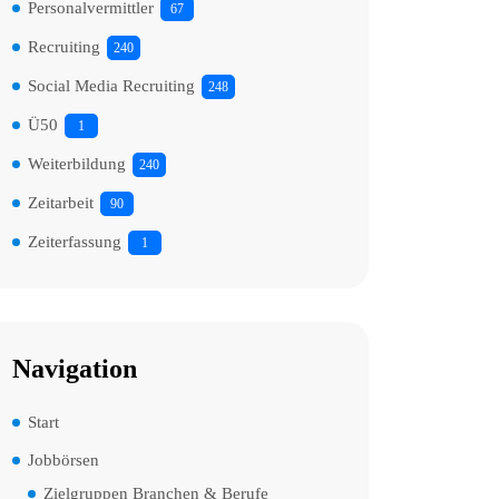
Personalvermittler
67
Recruiting
240
Social Media Recruiting
248
Ü50
1
Weiterbildung
240
Zeitarbeit
90
Zeiterfassung
1
Navigation
Start
Jobbörsen
Zielgruppen Branchen & Berufe