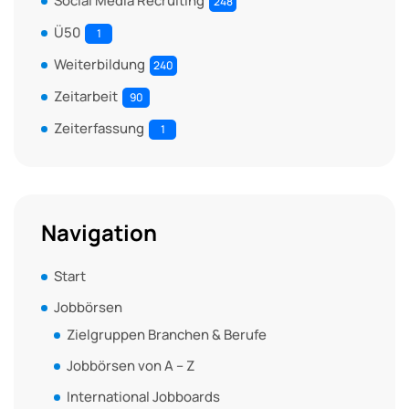
Social Media Recruiting
248
Ü50
1
Weiterbildung
240
Zeitarbeit
90
Zeiterfassung
1
Navigation
Start
Jobbörsen
Zielgruppen Branchen & Berufe
Jobbörsen von A – Z
International Jobboards