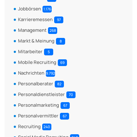
Jobbörsen
1.176
Karrieremessen
97
Management
268
Markt & Meinung
8
Mitarbeiter
5
Mobile Recruiting
69
Nachrichten
9.792
Personalberater
82
Personaldienstleister
70
Personalmarketing
67
Personalvermittler
67
Recruiting
240