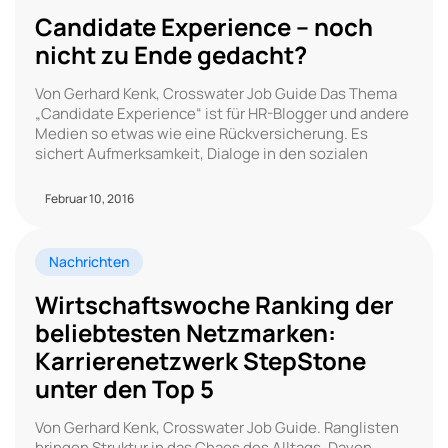
Candidate Experience – noch
nicht zu Ende gedacht?
Von Gerhard Kenk, Crosswater Job Guide Das Thema
„Candidate Experience“ ist für HR-Blogger und andere
Medien so etwas wie eine Rückversicherung. Es
sichert Aufmerksamkeit, Dialoge in den sozialen
Februar 10, 2016
Nachrichten
Wirtschaftswoche Ranking der
beliebtesten Netzmarken:
Karrierenetzwerk StepStone
unter den Top 5
Von Gerhard Kenk, Crosswater Job Guide. Ranglisten
bringen Struktur in das Chaos des Alltags. Davon