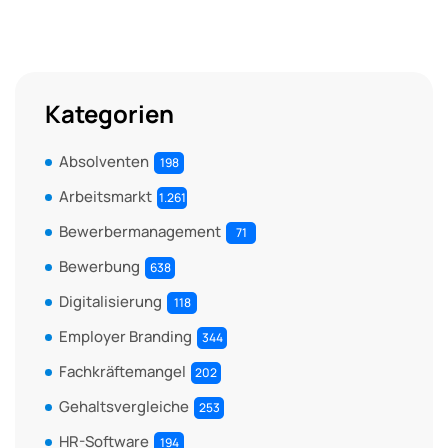
Kategorien
Absolventen
198
Arbeitsmarkt
1.261
Bewerbermanagement
71
Bewerbung
638
Digitalisierung
118
Employer Branding
344
Fachkräftemangel
202
Gehaltsvergleiche
253
HR-Software
194