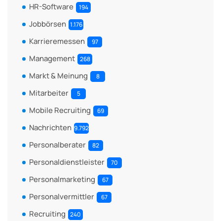
HR-Software
194
Jobbörsen
1.176
Karrieremessen
97
Management
268
Markt & Meinung
8
Mitarbeiter
5
Mobile Recruiting
69
Nachrichten
9.792
Personalberater
82
Personaldienstleister
70
Personalmarketing
67
Personalvermittler
67
Recruiting
240