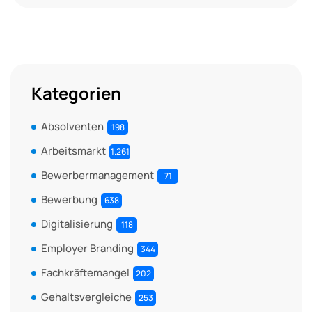
Kategorien
Absolventen
198
Arbeitsmarkt
1.261
Bewerbermanagement
71
Bewerbung
638
Digitalisierung
118
Employer Branding
344
Fachkräftemangel
202
Gehaltsvergleiche
253