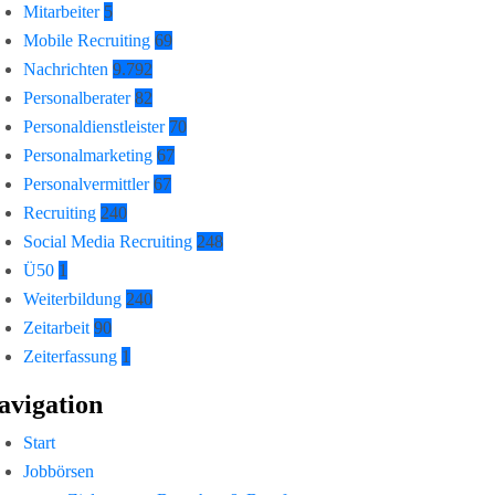
Mitarbeiter
5
Mobile Recruiting
69
Nachrichten
9.792
Personalberater
82
Personaldienstleister
70
Personalmarketing
67
Personalvermittler
67
Recruiting
240
Social Media Recruiting
248
Ü50
1
Weiterbildung
240
Zeitarbeit
90
Zeiterfassung
1
avigation
Start
Jobbörsen