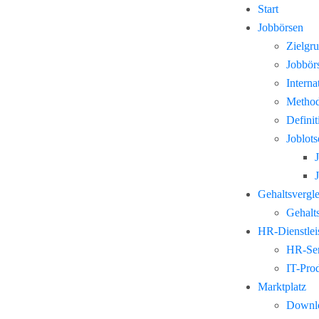
Start
Jobbörsen
Zielgr
Jobbör
Interna
Method
Defini
Joblots
Gehaltsvergl
Gehalts
HR-Dienstlei
HR-Ser
IT-Pro
Marktplatz
Downl