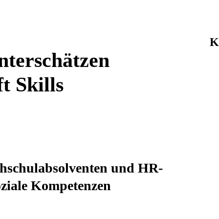
K
unterschätzen
t Skills
chschulabsolventen und HR-
oziale Kompetenzen