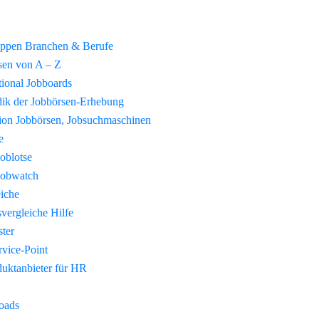
uppen Branchen & Berufe
sen von A – Z
tional Jobboards
ik der Jobbörsen-Erhebung
tion Jobbörsen, Jobsuchmaschinen
e
Joblotse
Jobwatch
eiche
vergleiche Hilfe
ster
vice-Point
duktanbieter für HR
oads