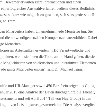
räm. Bewerber erwarten klare Informationen und einen
 – ein erfolgreiches Auswahlverfahren bediene dieses Bedürfnis.
 so kurz wie möglich zu gestalten, sich stets professionell
, so Träm.
uen Mitarbeiters haben Unternehmen jede Menge zu tun. Sie
rn und die notwendigen sozialen Kompetenzen auszubilden. Dabei
unge Menschen
ones im Arbeitsalltag erwarten. „HR-Verantwortliche und
punkten, wenn sie ihnen die Tools an die Hand geben, die sie
ie Möglichkeiten von spielerischen und interaktiven Elementen
ade junge Mitarbeiter enorm“, sagt Dr. Michael Träm.
kräfte und HR-Manager sowie 450 Berufseinsteiger aus China,
anuar 2015 eine Analyse der Daten durchgeführt, die Talent Q
ssessments und seit April 2014 Teil von Hay Group) in den
 kognitiven Leistungstests gesammelt hat. Die Analyse verglich