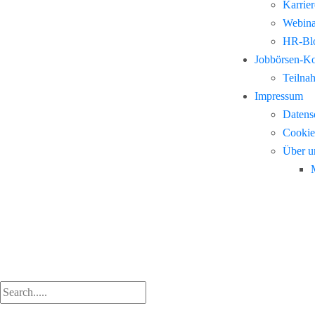
Karrie
Webina
HR-Blo
Jobbörsen-K
Teilna
Impressum
Datens
Cookie
Über u