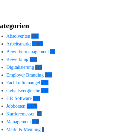
ategorien
Absolventen
198
Arbeitsmarkt
1.261
Bewerbermanagement
71
Bewerbung
638
Digitalisierung
118
Employer Branding
344
Fachkräftemangel
202
Gehaltsvergleiche
253
HR-Software
194
Jobbörsen
1.176
Karrieremessen
97
Management
268
Markt & Meinung
8