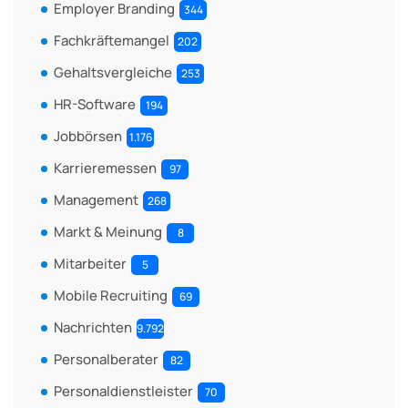
Employer Branding
344
Fachkräftemangel
202
Gehaltsvergleiche
253
HR-Software
194
Jobbörsen
1.176
Karrieremessen
97
Management
268
Markt & Meinung
8
Mitarbeiter
5
Mobile Recruiting
69
Nachrichten
9.792
Personalberater
82
Personaldienstleister
70