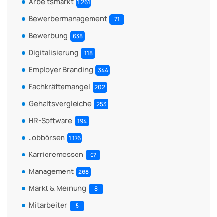
Arbeitsmarkt
1.261
Bewerbermanagement
71
Bewerbung
638
Digitalisierung
118
Employer Branding
344
Fachkräftemangel
202
Gehaltsvergleiche
253
HR-Software
194
Jobbörsen
1.176
Karrieremessen
97
Management
268
Markt & Meinung
8
Mitarbeiter
5