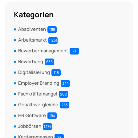
Kategorien
Absolventen
198
Arbeitsmarkt
1.261
Bewerbermanagement
71
Bewerbung
638
Digitalisierung
118
Employer Branding
344
Fachkräftemangel
202
Gehaltsvergleiche
253
HR-Software
194
Jobbörsen
1.176
Karrieremessen
97