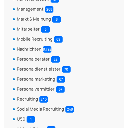
Management
268
Markt & Meinung
8
Mitarbeiter
5
Mobile Recruiting
69
Nachrichten
9.792
Personalberater
82
Personaldienstleister
70
Personalmarketing
67
Personalvermittler
67
Recruiting
240
Social Media Recruiting
248
Ü50
1