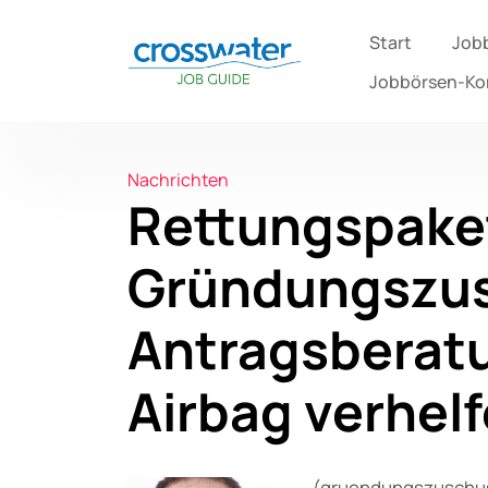
Start
Job
Jobbörsen-K
Nachrichten
Rettungspaket
Gründungszu
Antragsberat
Airbag verhel
(gruendungszuschus