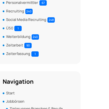
Personalvermittler
67
Recruiting
240
Social Media Recruiting
248
Ü50
1
Weiterbildung
240
Zeitarbeit
90
Zeiterfassung
1
Navigation
Start
Jobbörsen
Zielgruppen Branchen & Berufe