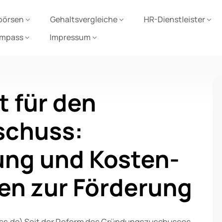
börsen
Gehaltsvergleiche
HR-Dienstleister
ompass
Impressum
 für den
schuss:
ung und Kosten-
fen zur Förderung
s.de) Seit der Reform des Gründungszuschusses