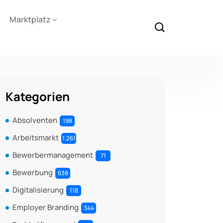
Marktplatz
Kategorien
Absolventen
198
Arbeitsmarkt
1.261
Bewerbermanagement
71
Bewerbung
638
Digitalisierung
118
Employer Branding
344