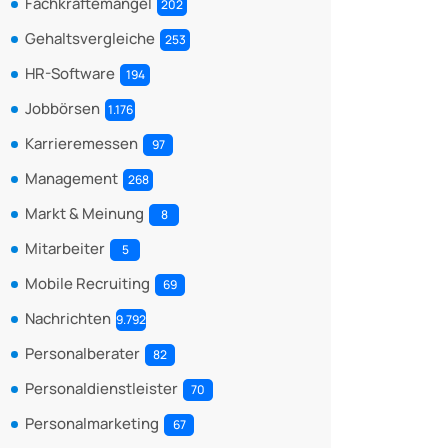
Fachkräftemangel
202
Gehaltsvergleiche
253
HR-Software
194
Jobbörsen
1.176
Karrieremessen
97
Management
268
Markt & Meinung
8
Mitarbeiter
5
Mobile Recruiting
69
Nachrichten
9.792
Personalberater
82
Personaldienstleister
70
Personalmarketing
67