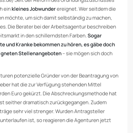
ch ein
kleines Jobwunder
ereignet. Wer seitdem die
n möchte, um sich damit selbständig zu machen,
s. Die Berater bei der Arbeitsagentur beschreiben
tsmarkt in den schillerndsten Farben.
Sogar
lte und Kranke bekommen zu hören, es gäbe doch
eigneten Stellenangeboten
– sie mögen sich doch
enturen potenzielle Gründer von der Beantragung von
ber hat die zur Verfügung stehenden Mittel
liarden Euro gekürzt. Die Abschreckungsmethode hat
e ist seither dramatisch zurückgegangen. Zudem
räge sehr viel strenger. Wurden Antragsteller
unterlaufen ist, so reagieren die Agenturen jetzt