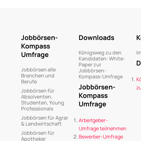
Jobbörsen-
Downloads
K
Kompass
Königsweg zu den
I
Umfrage
Kandidaten: White-
D
Paper zur
Jobbörsen alle
Jobbörsen-
Branchen und
Kompass-Umfrage
K
Berufe
Jobbörsen-
z
Jobbörsen für
Kompass
Absolventen,
Studenten, Young
Umfrage
Professionals
Jobbörsen für Agrar
Arbeitgeber-
& Landwirtschaft
Umfrage teilnehmen
Jobbörsen für
Bewerber-Umfrage
Apotheker