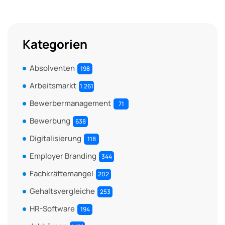
Kategorien
Absolventen
198
Arbeitsmarkt
1.261
Bewerbermanagement
71
Bewerbung
638
Digitalisierung
118
Employer Branding
344
Fachkräftemangel
202
Gehaltsvergleiche
253
HR-Software
194