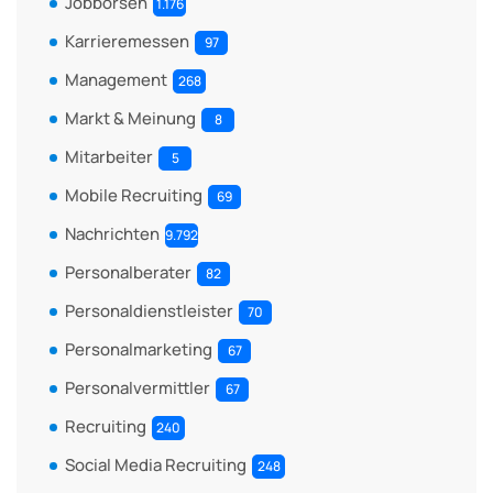
Jobbörsen
1.176
Karrieremessen
97
Management
268
Markt & Meinung
8
Mitarbeiter
5
Mobile Recruiting
69
Nachrichten
9.792
Personalberater
82
Personaldienstleister
70
Personalmarketing
67
Personalvermittler
67
Recruiting
240
Social Media Recruiting
248