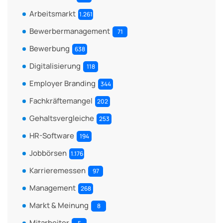
Arbeitsmarkt
1.261
Bewerbermanagement
71
Bewerbung
638
Digitalisierung
118
Employer Branding
344
Fachkräftemangel
202
Gehaltsvergleiche
253
HR-Software
194
Jobbörsen
1.176
Karrieremessen
97
Management
268
Markt & Meinung
8
Mitarbeiter