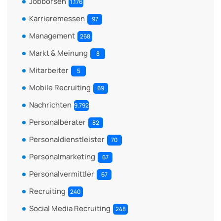
Jobbörsen
1.176
Karrieremessen
97
Management
268
Markt & Meinung
8
Mitarbeiter
5
Mobile Recruiting
69
Nachrichten
9.792
Personalberater
82
Personaldienstleister
70
Personalmarketing
67
Personalvermittler
67
Recruiting
240
Social Media Recruiting
248