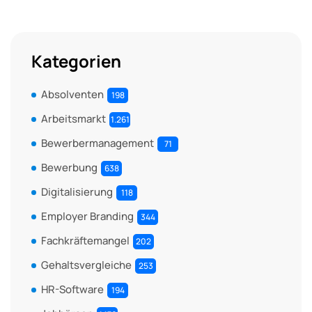
Kategorien
Absolventen
198
Arbeitsmarkt
1.261
Bewerbermanagement
71
Bewerbung
638
Digitalisierung
118
Employer Branding
344
Fachkräftemangel
202
Gehaltsvergleiche
253
HR-Software
194