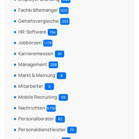
Fachkräftemangel
202
Gehaltsvergleiche
253
HR-Software
194
Jobbörsen
1.176
Karrieremessen
97
Management
268
Markt & Meinung
8
Mitarbeiter
5
Mobile Recruiting
69
Nachrichten
9.792
Personalberater
82
Personaldienstleister
70