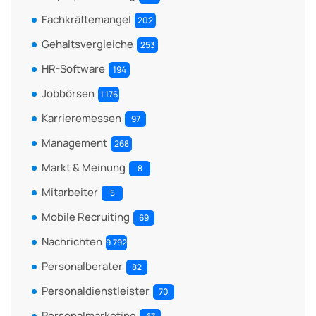
Fachkräftemangel
202
Gehaltsvergleiche
253
HR-Software
194
Jobbörsen
1.176
Karrieremessen
97
Management
268
Markt & Meinung
8
Mitarbeiter
5
Mobile Recruiting
69
Nachrichten
9.792
Personalberater
82
Personaldienstleister
70
Personalmarketing