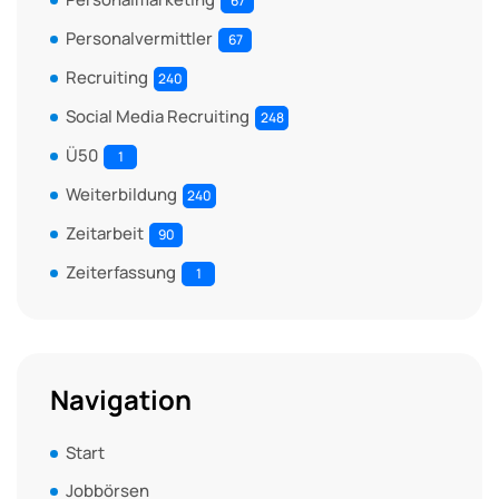
67
Personalvermittler
67
Recruiting
240
Social Media Recruiting
248
Ü50
1
Weiterbildung
240
Zeitarbeit
90
Zeiterfassung
1
Navigation
Start
Jobbörsen