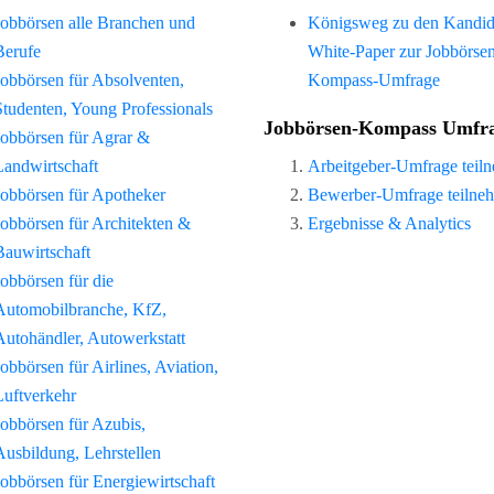
Jobbörsen alle Branchen und
Königsweg zu den Kandid
Berufe
White-Paper zur Jobbörse
Jobbörsen für Absolventen,
Kompass-Umfrage
Studenten, Young Professionals
Jobbörsen-Kompass Umfr
Jobbörsen für Agrar &
Landwirtschaft
Arbeitgeber-Umfrage teil
Jobbörsen für Apotheker
Bewerber-Umfrage teilne
Jobbörsen für Architekten &
Ergebnisse & Analytics
Bauwirtschaft
Jobbörsen für die
Automobilbranche, KfZ,
Autohändler, Autowerkstatt
Jobbörsen für Airlines, Aviation,
Luftverkehr
Jobbörsen für Azubis,
Ausbildung, Lehrstellen
Jobbörsen für Energiewirtschaft