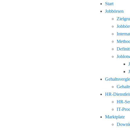
Start
Jobbörsen
Zielgr
Jobbör
Interna
Method
Defini
Joblots
Gehaltsvergl
Gehalts
HR-Dienstlei
HR-Ser
IT-Pro
Marktplatz
Downl