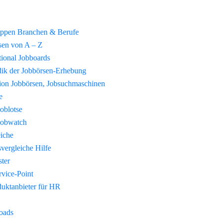
uppen Branchen & Berufe
sen von A – Z
tional Jobboards
ik der Jobbörsen-Erhebung
tion Jobbörsen, Jobsuchmaschinen
e
Joblotse
Jobwatch
eiche
vergleiche Hilfe
ster
vice-Point
duktanbieter für HR
oads