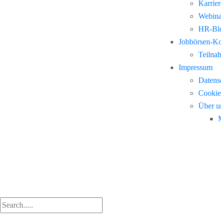
Karrie
Webina
HR-Blo
Jobbörsen-K
Teilna
Impressum
Datens
Cookie
Über u