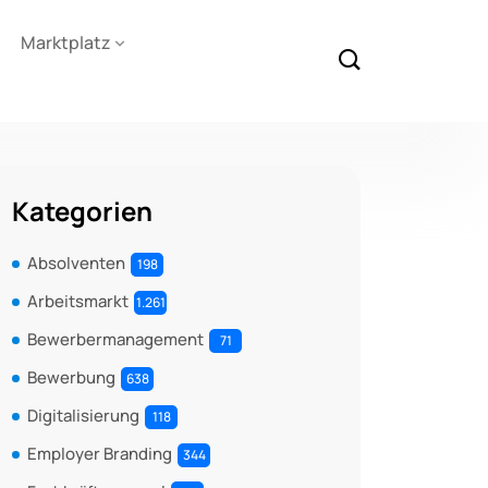
Marktplatz
Kategorien
Absolventen
198
Arbeitsmarkt
1.261
Bewerbermanagement
71
Bewerbung
638
Digitalisierung
118
Employer Branding
344