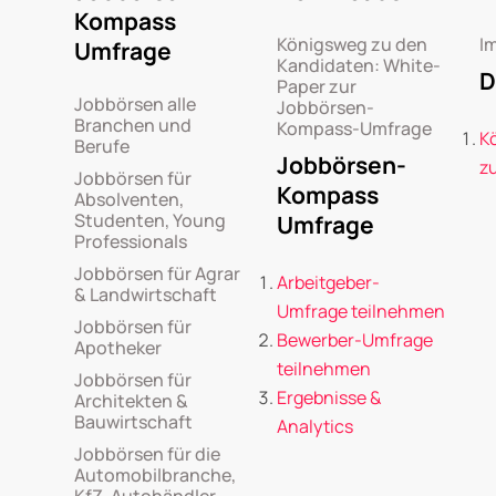
Kompass
Königsweg zu den
I
Umfrage
Kandidaten: White-
D
Paper zur
Jobbörsen alle
Jobbörsen-
Branchen und
Kompass-Umfrage
K
Berufe
Jobbörsen-
z
Jobbörsen für
Kompass
Absolventen,
Studenten, Young
Umfrage
Professionals
Jobbörsen für Agrar
Arbeitgeber-
& Landwirtschaft
Umfrage teilnehmen
Jobbörsen für
Bewerber-Umfrage
Apotheker
teilnehmen
Jobbörsen für
Ergebnisse &
Architekten &
Bauwirtschaft
Analytics
Jobbörsen für die
Automobilbranche,