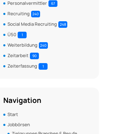
Personalvermittler
67
Recruiting
240
Social Media Recruiting
248
Ü50
1
Weiterbildung
240
Zeitarbeit
90
Zeiterfassung
1
Navigation
Start
Jobbörsen
Zielgruppen Branchen & Berufe