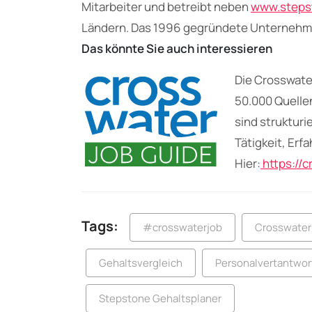
Mitarbeiter und betreibt neben
www.steps
Ländern. Das 1996 gegründete Unternehmen 
Das könnte Sie auch interessieren
Die Crosswate
50.000 Quelle
sind strukturi
Tätigkeit, Erf
Hier:
https://
Tags:
#crosswaterjob
Crosswater
Gehaltsvergleich
Personalvertantwo
Stepstone Gehaltsplaner