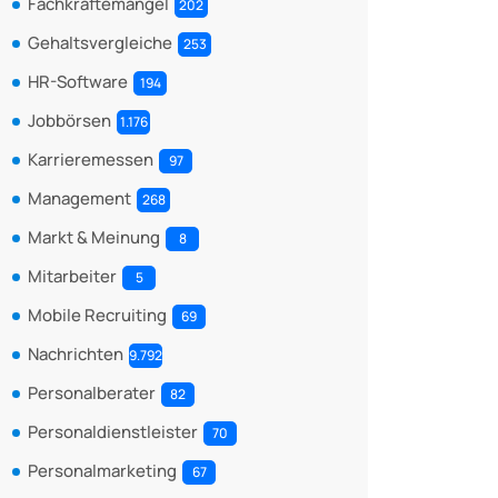
Fachkräftemangel
202
Gehaltsvergleiche
253
HR-Software
194
Jobbörsen
1.176
Karrieremessen
97
Management
268
Markt & Meinung
8
Mitarbeiter
5
Mobile Recruiting
69
Nachrichten
9.792
Personalberater
82
Personaldienstleister
70
Personalmarketing
67