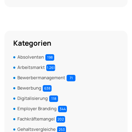
Kategorien
Absolventen
198
Arbeitsmarkt
1.261
Bewerbermanagement
71
Bewerbung
638
Digitalisierung
118
Employer Branding
344
Fachkräftemangel
202
Gehaltsvergleiche
253