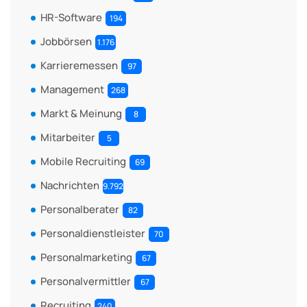
HR-Software
194
Jobbörsen
1.176
Karrieremessen
97
Management
268
Markt & Meinung
8
Mitarbeiter
5
Mobile Recruiting
69
Nachrichten
9.792
Personalberater
82
Personaldienstleister
70
Personalmarketing
67
Personalvermittler
67
Recruiting
240