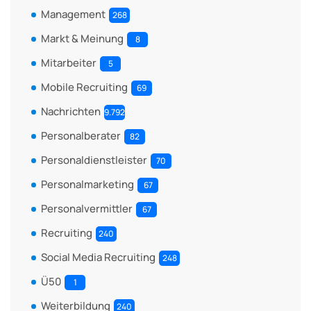
Management
268
Markt & Meinung
8
Mitarbeiter
5
Mobile Recruiting
69
Nachrichten
9.792
Personalberater
82
Personaldienstleister
70
Personalmarketing
67
Personalvermittler
67
Recruiting
240
Social Media Recruiting
248
Ü50
1
Weiterbildung
240