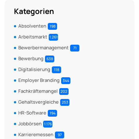
Kategorien
Absolventen
198
Arbeitsmarkt
1.261
Bewerbermanagement
71
Bewerbung
638
Digitalisierung
118
Employer Branding
344
Fachkräftemangel
202
Gehaltsvergleiche
253
HR-Software
194
Jobbörsen
1.176
Karrieremessen
97