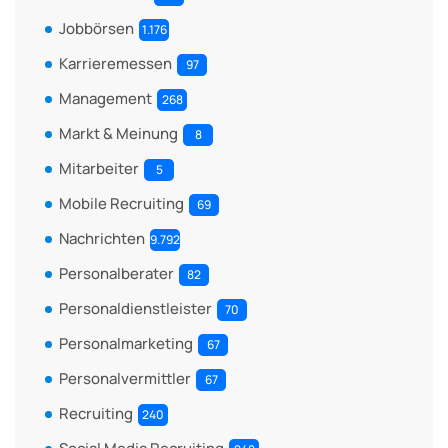
Jobbörsen
1.176
Karrieremessen
97
Management
268
Markt & Meinung
8
Mitarbeiter
5
Mobile Recruiting
69
Nachrichten
9.792
Personalberater
82
Personaldienstleister
70
Personalmarketing
67
Personalvermittler
67
Recruiting
240