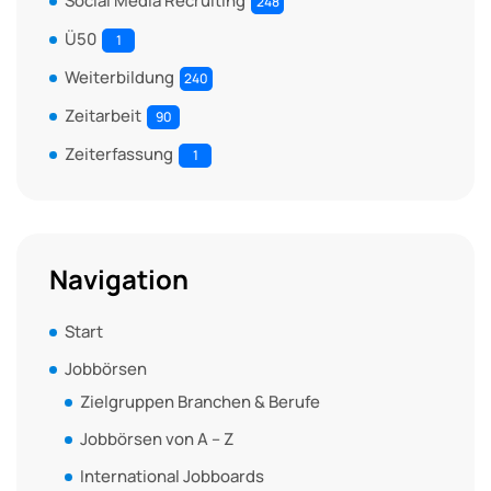
Social Media Recruiting
248
Ü50
1
Weiterbildung
240
Zeitarbeit
90
Zeiterfassung
1
Navigation
Start
Jobbörsen
Zielgruppen Branchen & Berufe
Jobbörsen von A – Z
International Jobboards