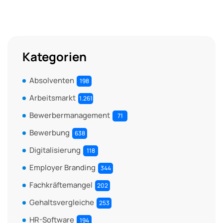
Kategorien
Absolventen
198
Arbeitsmarkt
1.261
Bewerbermanagement
71
Bewerbung
638
Digitalisierung
118
Employer Branding
344
Fachkräftemangel
202
Gehaltsvergleiche
253
HR-Software
194