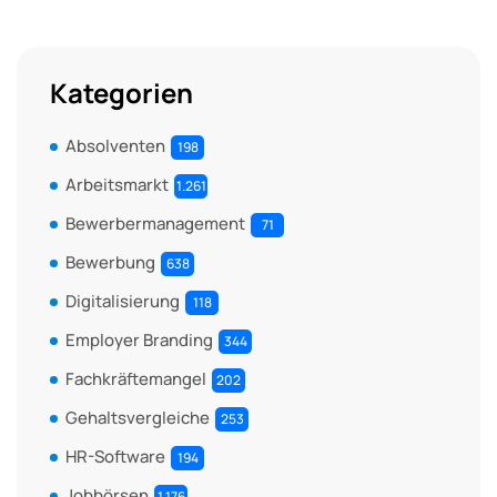
Kategorien
Absolventen
198
Arbeitsmarkt
1.261
Bewerbermanagement
71
Bewerbung
638
Digitalisierung
118
Employer Branding
344
Fachkräftemangel
202
Gehaltsvergleiche
253
HR-Software
194
Jobbörsen
1.176