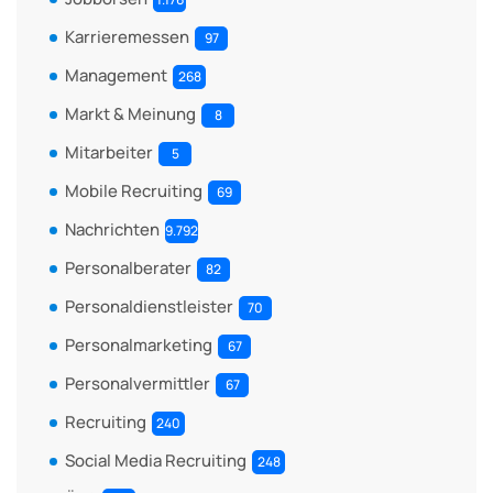
Karrieremessen
97
Management
268
Markt & Meinung
8
Mitarbeiter
5
Mobile Recruiting
69
Nachrichten
9.792
Personalberater
82
Personaldienstleister
70
Personalmarketing
67
Personalvermittler
67
Recruiting
240
Social Media Recruiting
248