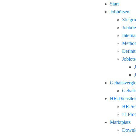
Start
Jobbörsen
Zielgr
Jobbör
Interna
Method
Defini
Joblots
Gehaltsvergl
Gehalts
HR-Dienstlei
HR-Ser
IT-Pro
Marktplatz
Downl