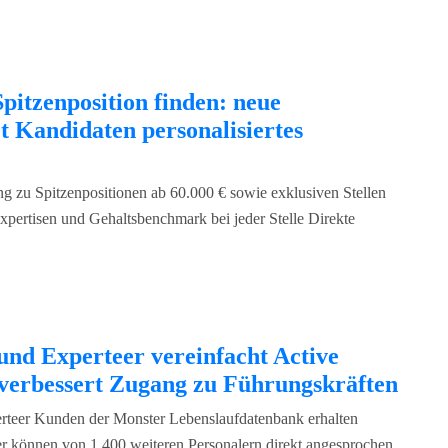
Spitzenposition finden: neue
et Kandidaten personalisiertes
ng zu Spitzenpositionen ab 60.000 € sowie exklusiven Stellen
pertisen und Gehaltsbenchmark bei jeder Stelle Direkte
nd Experteer vereinfacht Active
verbessert Zugang zu Führungskräften
erteer Kunden der Monster Lebenslaufdatenbank erhalten
der können von 1.400 weiteren Personalern direkt angesprochen