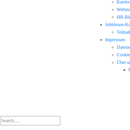
Karrie
Webina
HR-Blo
Jobbörsen-K
Teilna
Impressum
Datens
Cookie
Über u