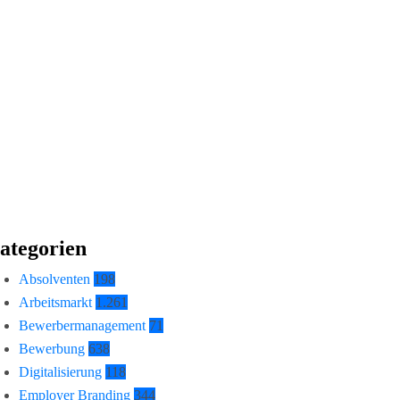
ategorien
Absolventen
198
Arbeitsmarkt
1.261
Bewerbermanagement
71
Bewerbung
638
Digitalisierung
118
Employer Branding
344