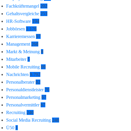
Fachkräftemangel
202
Gehaltsvergleiche
253
HR-Software
194
Jobbörsen
1.176
Karrieremessen
97
Management
268
Markt & Meinung
8
Mitarbeiter
5
Mobile Recruiting
69
Nachrichten
9.792
Personalberater
82
Personaldienstleister
70
Personalmarketing
67
Personalvermittler
67
Recruiting
240
Social Media Recruiting
248
Ü50
1