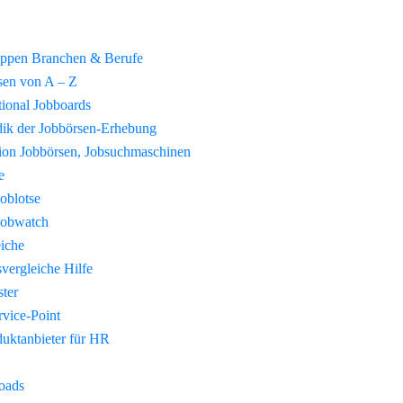
uppen Branchen & Berufe
sen von A – Z
tional Jobboards
ik der Jobbörsen-Erhebung
tion Jobbörsen, Jobsuchmaschinen
e
Joblotse
Jobwatch
eiche
vergleiche Hilfe
ster
vice-Point
duktanbieter für HR
oads