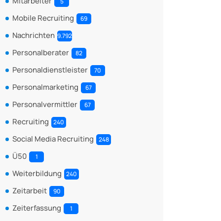
Mitarbeiter
5
Mobile Recruiting
69
Nachrichten
9.792
Personalberater
82
Personaldienstleister
70
Personalmarketing
67
Personalvermittler
67
Recruiting
240
Social Media Recruiting
248
Ü50
1
Weiterbildung
240
Zeitarbeit
90
Zeiterfassung
1