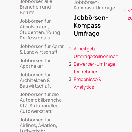
Jobbörsen alle
Jobbörsen-
Branchen und
Kompass-Umfrage
K
Berufe
Jobbörsen-
z
Jobbörsen für
Kompass
Absolventen,
Studenten, Young
Umfrage
Professionals
Jobbörsen für Agrar
Arbeitgeber-
& Landwirtschaft
Umfrage teilnehmen
Jobbörsen für
Bewerber-Umfrage
Apotheker
teilnehmen
Jobbörsen für
Ergebnisse &
Architekten &
Bauwirtschaft
Analytics
Jobbörsen für die
Automobilbranche,
KfZ, Autohändler,
Autowerkstatt
Jobbörsen für
Airlines, Aviation,
Luftverkehr