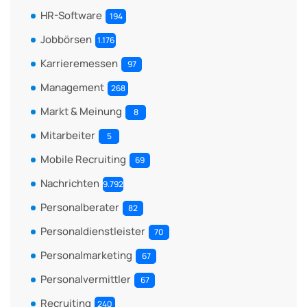
HR-Software
194
Jobbörsen
1.176
Karrieremessen
97
Management
268
Markt & Meinung
8
Mitarbeiter
5
Mobile Recruiting
69
Nachrichten
9.792
Personalberater
82
Personaldienstleister
70
Personalmarketing
67
Personalvermittler
67
Recruiting
240