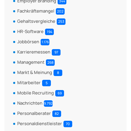
Employer Branding
344
Fachkräftemangel
202
Gehaltsvergleiche
253
HR-Software
194
Jobbörsen
1.176
Karrieremessen
97
Management
268
Markt & Meinung
8
Mitarbeiter
5
Mobile Recruiting
69
Nachrichten
9.792
Personalberater
82
Personaldienstleister
70