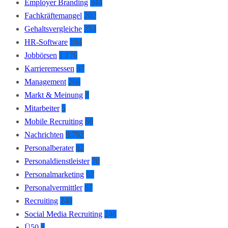
Employer Branding
344
Fachkräftemangel
202
Gehaltsvergleiche
253
HR-Software
194
Jobbörsen
1.176
Karrieremessen
97
Management
268
Markt & Meinung
8
Mitarbeiter
5
Mobile Recruiting
69
Nachrichten
9.792
Personalberater
82
Personaldienstleister
70
Personalmarketing
67
Personalvermittler
67
Recruiting
240
Social Media Recruiting
248
Ü50
1