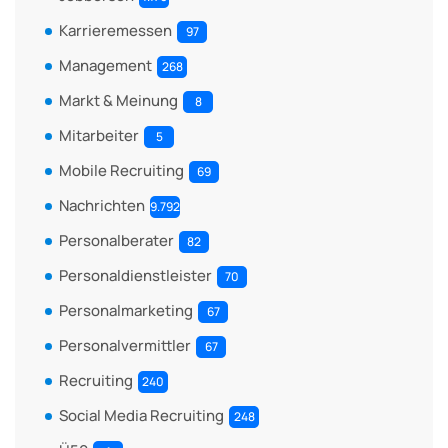
Karrieremessen
97
Management
268
Markt & Meinung
8
Mitarbeiter
5
Mobile Recruiting
69
Nachrichten
9.792
Personalberater
82
Personaldienstleister
70
Personalmarketing
67
Personalvermittler
67
Recruiting
240
Social Media Recruiting
248