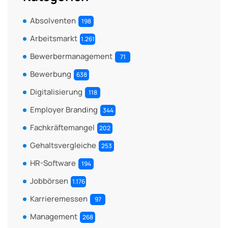
Absolventen
198
Arbeitsmarkt
1.261
Bewerbermanagement
71
Bewerbung
638
Digitalisierung
118
Employer Branding
344
Fachkräftemangel
202
Gehaltsvergleiche
253
HR-Software
194
Jobbörsen
1.176
Karrieremessen
97
Management
268