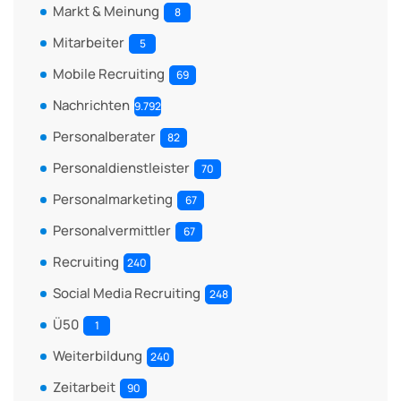
Markt & Meinung
8
Mitarbeiter
5
Mobile Recruiting
69
Nachrichten
9.792
Personalberater
82
Personaldienstleister
70
Personalmarketing
67
Personalvermittler
67
Recruiting
240
Social Media Recruiting
248
Ü50
1
Weiterbildung
240
Zeitarbeit
90