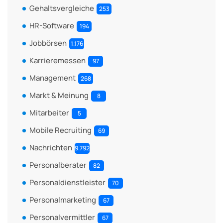
Gehaltsvergleiche
253
HR-Software
194
Jobbörsen
1.176
Karrieremessen
97
Management
268
Markt & Meinung
8
Mitarbeiter
5
Mobile Recruiting
69
Nachrichten
9.792
Personalberater
82
Personaldienstleister
70
Personalmarketing
67
Personalvermittler
67