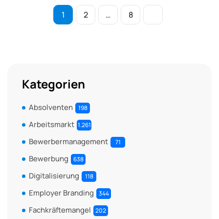
1
2
…
8
Kategorien
Absolventen
198
Arbeitsmarkt
1.261
Bewerbermanagement
71
Bewerbung
638
Digitalisierung
118
Employer Branding
344
Fachkräftemangel
202