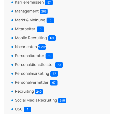
Karrieremessen
97
Management
268
Markt & Meinung
8
Mitarbeiter
5
Mobile Recruiting
69
Nachrichten
9.792
Personalberater
82
Personaldienstleister
70
Personalmarketing
67
Personalvermittler
67
Recruiting
240
Social Media Recruiting
248
Ü50
1