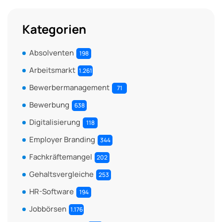
Kategorien
Absolventen
198
Arbeitsmarkt
1.261
Bewerbermanagement
71
Bewerbung
638
Digitalisierung
118
Employer Branding
344
Fachkräftemangel
202
Gehaltsvergleiche
253
HR-Software
194
Jobbörsen
1.176