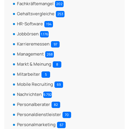
Fachkräftemangel
202
Gehaltsvergleiche
253
HR-Software
194
Jobbörsen
1.176
Karrieremessen
97
Management
268
Markt & Meinung
8
Mitarbeiter
5
Mobile Recruiting
69
Nachrichten
9.792
Personalberater
82
Personaldienstleister
70
Personalmarketing
67