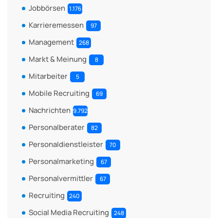
Jobbörsen
1.176
Karrieremessen
97
Management
268
Markt & Meinung
8
Mitarbeiter
5
Mobile Recruiting
69
Nachrichten
9.792
Personalberater
82
Personaldienstleister
70
Personalmarketing
67
Personalvermittler
67
Recruiting
240
Social Media Recruiting
248