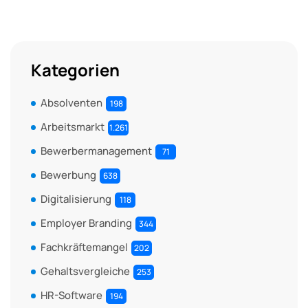
Kategorien
Absolventen
198
Arbeitsmarkt
1.261
Bewerbermanagement
71
Bewerbung
638
Digitalisierung
118
Employer Branding
344
Fachkräftemangel
202
Gehaltsvergleiche
253
HR-Software
194