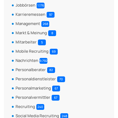
Jobbörsen
1.176
Karrieremessen
97
Management
268
Markt & Meinung
8
Mitarbeiter
5
Mobile Recruiting
69
Nachrichten
9.792
Personalberater
82
Personaldienstleister
70
Personalmarketing
67
Personalvermittler
67
Recruiting
240
Social Media Recruiting
248