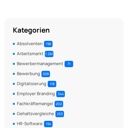
Kategorien
Absolventen
198
Arbeitsmarkt
1.261
Bewerbermanagement
71
Bewerbung
638
Digitalisierung
118
Employer Branding
344
Fachkräftemangel
202
Gehaltsvergleiche
253
HR-Software
194