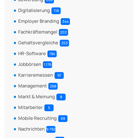
Digitalisierung
118
Employer Branding
344
Fachkräftemangel
202
Gehaltsvergleiche
253
HR-Software
194
Jobbörsen
1.176
Karrieremessen
97
Management
268
Markt & Meinung
8
Mitarbeiter
5
Mobile Recruiting
69
Nachrichten
9.792