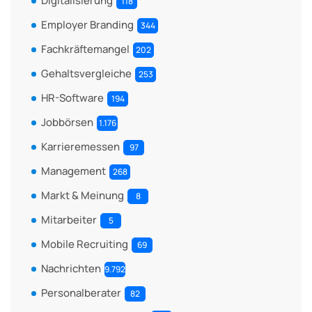
Digitalisierung
118
Employer Branding
344
Fachkräftemangel
202
Gehaltsvergleiche
253
HR-Software
194
Jobbörsen
1.176
Karrieremessen
97
Management
268
Markt & Meinung
8
Mitarbeiter
5
Mobile Recruiting
69
Nachrichten
9.792
Personalberater
82