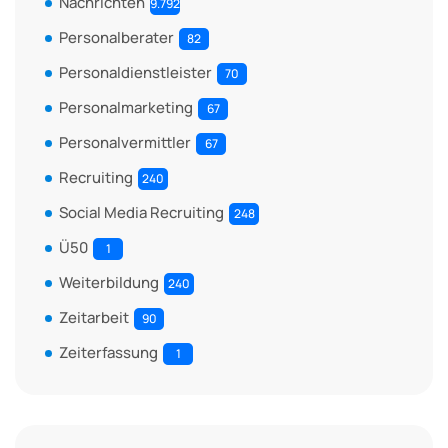
Nachrichten
9.792
Personalberater
82
Personaldienstleister
70
Personalmarketing
67
Personalvermittler
67
Recruiting
240
Social Media Recruiting
248
Ü50
1
Weiterbildung
240
Zeitarbeit
90
Zeiterfassung
1