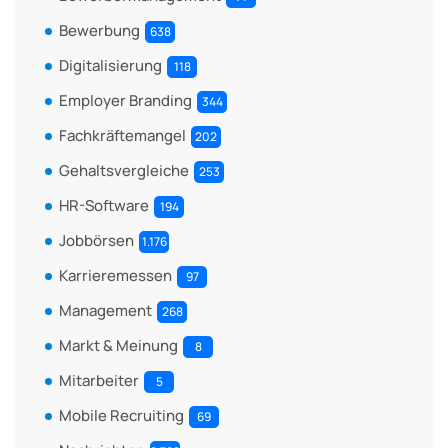
Bewerbung
638
Digitalisierung
118
Employer Branding
344
Fachkräftemangel
202
Gehaltsvergleiche
253
HR-Software
194
Jobbörsen
1.176
Karrieremessen
97
Management
268
Markt & Meinung
8
Mitarbeiter
5
Mobile Recruiting
69