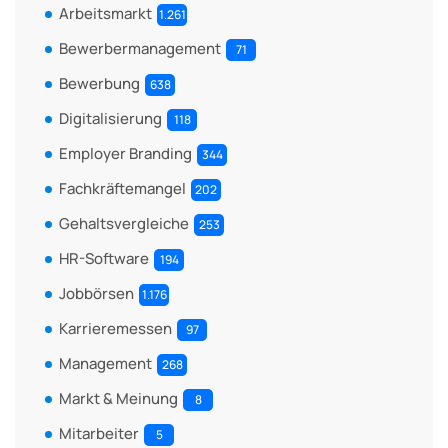
Arbeitsmarkt
1.261
Bewerbermanagement
71
Bewerbung
638
Digitalisierung
118
Employer Branding
344
Fachkräftemangel
202
Gehaltsvergleiche
253
HR-Software
194
Jobbörsen
1.176
Karrieremessen
97
Management
268
Markt & Meinung
8
Mitarbeiter
5