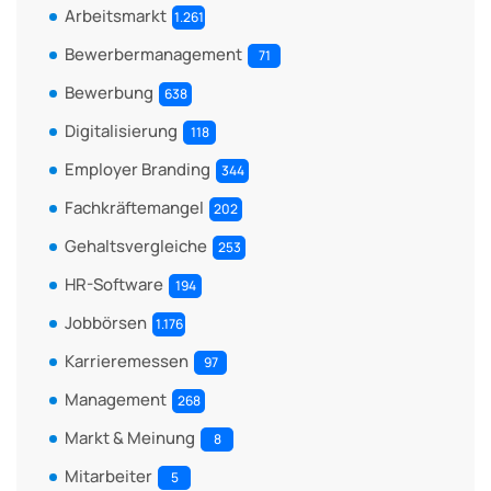
Arbeitsmarkt
1.261
Bewerbermanagement
71
Bewerbung
638
Digitalisierung
118
Employer Branding
344
Fachkräftemangel
202
Gehaltsvergleiche
253
HR-Software
194
Jobbörsen
1.176
Karrieremessen
97
Management
268
Markt & Meinung
8
Mitarbeiter
5