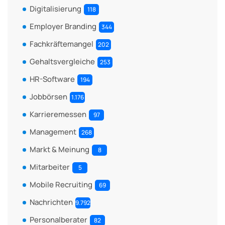
Digitalisierung
118
Employer Branding
344
Fachkräftemangel
202
Gehaltsvergleiche
253
HR-Software
194
Jobbörsen
1.176
Karrieremessen
97
Management
268
Markt & Meinung
8
Mitarbeiter
5
Mobile Recruiting
69
Nachrichten
9.792
Personalberater
82